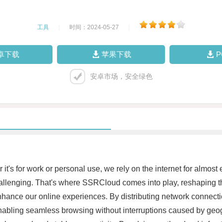
工具
|
时间：2024-05-27
|
卓下载
苹果下载
安卓市场，安全绿色
er it's for work or personal use, we rely on the internet for alm
challenging. That's where SSRCloud comes into play, reshaping
enhance our online experiences. By distributing network connec
nabling seamless browsing without interruptions caused by geogra