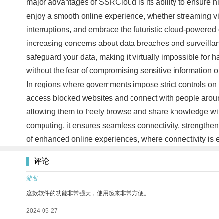
major advantages of SSRCloud is its ability to ensure hi
enjoy a smooth online experience, whether streaming vi
interruptions, and embrace the futuristic cloud-powere
increasing concerns about data breaches and surveilla
safeguard your data, making it virtually impossible for 
without the fear of compromising sensitive information 
In regions where governments impose strict controls on in
access blocked websites and connect with people around t
allowing them to freely browse and share knowledge with
computing, it ensures seamless connectivity, strengthe
of enhanced online experiences, where connectivity is effo
评论
游客
这款软件的功能非常强大，使用起来非常方便。
2024-05-27