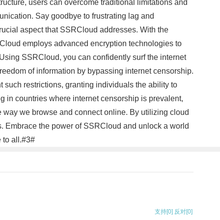
ructure, users can overcome traditional limitations and
nication. Say goodbye to frustrating lag and
crucial aspect that SSRCloud addresses. With the
SRCloud employs advanced encryption technologies to
. Using SSRCloud, you can confidently surf the internet
freedom of information by bypassing internet censorship.
uch restrictions, granting individuals the ability to
g in countries where internet censorship is prevalent,
e way we browse and connect online. By utilizing cloud
ess. Embrace the power of SSRCloud and unlock a world
 to all.#3#
支持
[0]
反对
[0]