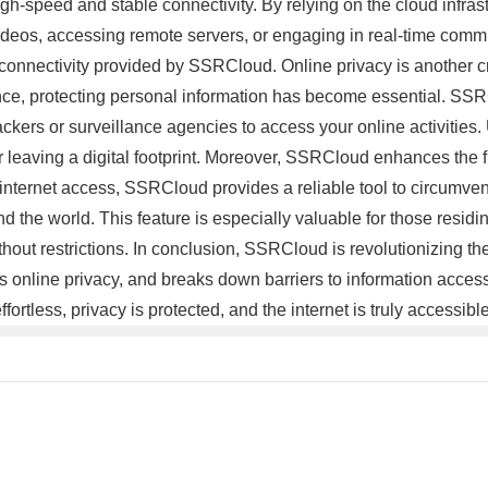
gh-speed and stable connectivity. By relying on the cloud infrast
deos, accessing remote servers, or engaging in real-time commu
d connectivity provided by SSRCloud. Online privacy is another 
nce, protecting personal information has become essential. S
hackers or surveillance agencies to access your online activities
or leaving a digital footprint. Moreover, SSRCloud enhances the 
ternet access, SSRCloud provides a reliable tool to circumvent s
he world. This feature is especially valuable for those residin
out restrictions. In conclusion, SSRCloud is revolutionizing th
ns online privacy, and breaks down barriers to information acc
rtless, privacy is protected, and the internet is truly accessible