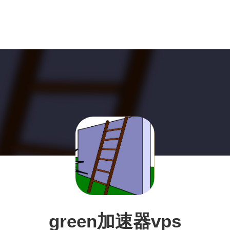
green加速器vps