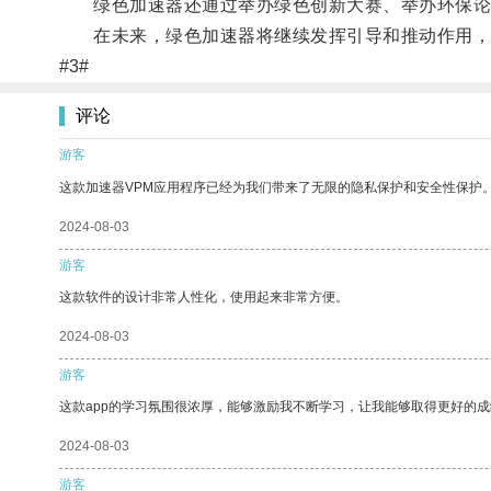
绿色加速器还通过举办绿色创新大赛、举办环保论坛
在未来，绿色加速器将继续发挥引导和推动作用，
#3#
评论
游客
这款加速器VPM应用程序已经为我们带来了无限的隐私保护和安全性保护
2024-08-03
游客
这款软件的设计非常人性化，使用起来非常方便。
2024-08-03
游客
这款app的学习氛围很浓厚，能够激励我不断学习，让我能够取得更好的成
2024-08-03
游客