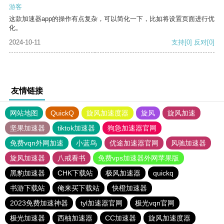
游客
这款加速器app的操作有点复杂，可以简化一下，比如将设置页面进行优
化。
2024-10-11
支持
[0]
反对
[0]
友情链接
网站地图
QuickQ
旋风加速度器
旋风
旋风加速
坚果加速器
tiktok加速器
狗急加速器官网
免费vqn外网加速
小蓝鸟
优途加速器官网
风驰加速器
旋风加速器
八戒看书
免费vps加速器外网苹果版
黑豹加速器
CHK下载站
极风加速器
quickq
书游下载站
俺来买下载站
快橙加速器
2023免费加速神器
tyl加速器官网
极光vqn官网
极光加速器
西柚加速器
CC加速器
旋风加速度器