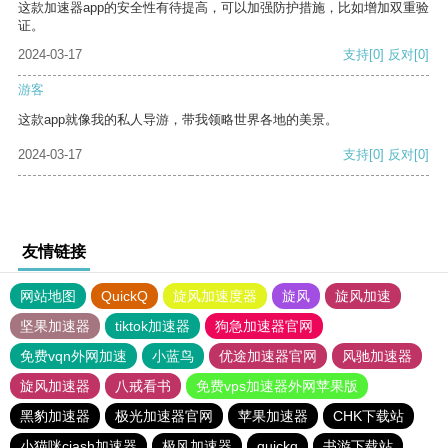
这款加速器app的安全性有待提高，可以加强防护措施，比如增加双重验
证。
2024-03-17
支持
[0]
反对
[0]
游客
这款app就像我的私人导游，带我领略世界各地的美景。
2024-03-17
支持
[0]
反对
[0]
友情链接
网站地图
QuickQ
旋风加速度器
旋风
旋风加速
坚果加速器
tiktok加速器
狗急加速器官网
免费vqn外网加速
小蓝鸟
优途加速器官网
风驰加速器
旋风加速器
八戒看书
免费vps加速器外网苹果版
黑豹加速器
极光加速器官网
苹果加速器
CHK下载站
小猫咪ciash加速器
极风加速器
quickq
书游下载站