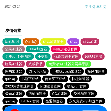
2024-03-24
支持
[0]
反对
[0]
友情链接
网站地图
QuickQ
旋风加速度器
旋风
旋风加速
坚果加速器
tiktok加速器
狗急加速器官网
免费vqn外网加速
小蓝鸟
优途加速器官网
风驰加速器
旋风加速器
八戒看书
免费vps加速器外网苹果版
黑豹加速器
CHK下载站
小猫咪ciash加速器
极风加速器
quickq
书游下载站
俺来买下载站
快橙加速器
2023免费加速神器
tyl加速器官网
极光vqn官网
极光加速器
西柚加速器
CC加速器
旋风加速度器
quickq
BitzNet官网
酷通加速器
永久免费vqn加速外网
CHK下载站
海鸥下载站
1元机场