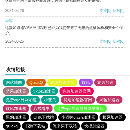
这款软件的售后服务非常好，遇到问题都能得到及时解决。
2024-03-26
支持
[0]
反对
[0]
游客
这款加速器VPM应用程序已经为我们带来了无限的流畅体验和安全性保
护。
2024-03-26
支持
[0]
反对
[0]
友情链接
网站地图
QuickQ
旋风加速度器
旋风
旋风加速
坚果加速器
tiktok加速器
狗急加速器官网
免费vqn外网加速
小蓝鸟
优途加速器官网
风驰加速器
旋风加速器
八戒看书
免费vps加速器外网苹果版
黑豹加速器
CHK下载站
小猫咪ciash加速器
极风加速器
quickq
书游下载站
俺来买下载站
快橙加速器