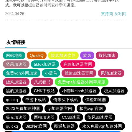
式。我可以根据自己的时间安排学习进度。
2024-04-26
支持
[0]
反对
[0]
友情链接
网站地图
QuickQ
旋风加速度器
旋风
旋风加速
坚果加速器
tiktok加速器
狗急加速器官网
免费vqn外网加速
小蓝鸟
优途加速器官网
风驰加速器
旋风加速器
八戒看书
免费vps加速器外网苹果版
黑豹加速器
CHK下载站
小猫咪ciash加速器
极风加速器
quickq
书游下载站
俺来买下载站
快橙加速器
2023免费加速神器
tyl加速器官网
极光vqn官网
极光加速器
西柚加速器
CC加速器
旋风加速度器
quickq
BitzNet官网
酷通加速器
永久免费vqn加速外网