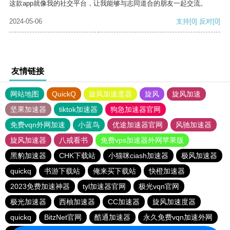
这款app就像我的社交平台，让我能够与志同道合的朋友一起交流。
2024-05-06
支持
[0]
反对
[0]
友情链接
网站地图
QuickQ
旋风加速度器
旋风
旋风加速
坚果加速器
tiktok加速器
狗急加速器官网
免费vqn外网加速
小蓝鸟
优途加速器官网
风驰加速器
旋风加速器
八戒看书
免费vps加速器外网苹果版
黑豹加速器
CHK下载站
小猫咪ciash加速器
极风加速器
quickq
书游下载站
俺来买下载站
快橙加速器
2023免费加速神器
tyl加速器官网
极光vqn官网
极光加速器
西柚加速器
CC加速器
旋风加速度器
quickq
BitzNet官网
酷通加速器
永久免费vqn加速外网