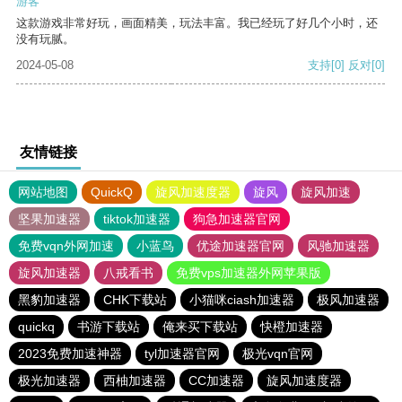
游客
这款游戏非常好玩，画面精美，玩法丰富。我已经玩了好几个小时，还
没有玩腻。
2024-05-08
支持
[0]
反对
[0]
友情链接
网站地图
QuickQ
旋风加速度器
旋风
旋风加速
坚果加速器
tiktok加速器
狗急加速器官网
免费vqn外网加速
小蓝鸟
优途加速器官网
风驰加速器
旋风加速器
八戒看书
免费vps加速器外网苹果版
黑豹加速器
CHK下载站
小猫咪ciash加速器
极风加速器
quickq
书游下载站
俺来买下载站
快橙加速器
2023免费加速神器
tyl加速器官网
极光vqn官网
极光加速器
西柚加速器
CC加速器
旋风加速度器