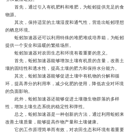
首先，通过引入有机肥料和堆肥，为蚯蚓提供充足的食
物源。
其次，保持适宜的土壤湿度和通气性，营造出蚯蚓理想
的栖息环境。
蚯蚓加速器还可以利用特殊的堆肥堆或培养箱，为蚯蚓
提供一个安全和温暖的繁殖场所。
蚯蚓加速器对农田生态和环境有着重要的意义。
首先，蚯蚓加速器能够增加土壤有机质的含量，改善土
壤的固结性和透水性，提高土壤的肥力和保持水分能力。
其次，蚯蚓加速器能够促进土壤中有机物的分解和循
环，提高养分的利用率，减少化肥的使用，降低农业对环境
的负面影响。
此外，蚯蚓加速器还能够促进土壤微生物群落的多样
性，增加土壤生态系统的稳定性和弹性。
总之，蚯蚓加速器是一种创新的方法，通过利用蚯蚓来
改善土壤质量，能够提高作物产量和土壤健康。
它的工作原理简单而有效，对农田生态和环境有着重要