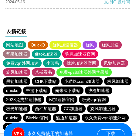
2024-05-16
支持
[0]
反对
[0]
友情链接
网站地图
QuickQ
旋风加速度器
旋风
旋风加速
坚果加速器
tiktok加速器
狗急加速器官网
免费vqn外网加速
小蓝鸟
优途加速器官网
风驰加速器
旋风加速器
八戒看书
免费vps加速器外网苹果版
黑豹加速器
CHK下载站
小猫咪ciash加速器
极风加速器
quickq
书游下载站
俺来买下载站
快橙加速器
2023免费加速神器
tyl加速器官网
极光vqn官网
极光加速器
西柚加速器
CC加速器
旋风加速度器
quickq
BitzNet官网
酷通加速器
永久免费vqn加速外网
CHK下载站
海鸥下载站
1元机场
永久免费使用的加速器
下载