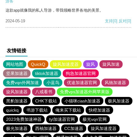
游客
这款app就像我的私人导游，带我领略世界各地的美景。
2024-05-19
支持
[0]
反对
[0]
友情链接
网站地图
QuickQ
旋风加速度器
旋风
旋风加速
坚果加速器
tiktok加速器
狗急加速器官网
免费vqn外网加速
小蓝鸟
优途加速器官网
风驰加速器
旋风加速器
八戒看书
免费vps加速器外网苹果版
黑豹加速器
CHK下载站
小猫咪ciash加速器
极风加速器
quickq
书游下载站
俺来买下载站
快橙加速器
2023免费加速神器
tyl加速器官网
极光vqn官网
极光加速器
西柚加速器
CC加速器
旋风加速度器