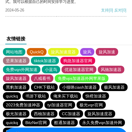
式。我可以根据自己的时间安排学习进度。
2024-05-26
支持
[0]
反对
[0]
友情链接
网站地图
QuickQ
旋风加速度器
旋风
旋风加速
坚果加速器
tiktok加速器
狗急加速器官网
免费vqn外网加速
小蓝鸟
优途加速器官网
风驰加速器
旋风加速器
八戒看书
免费vps加速器外网苹果版
黑豹加速器
CHK下载站
小猫咪ciash加速器
极风加速器
quickq
书游下载站
俺来买下载站
快橙加速器
2023免费加速神器
tyl加速器官网
极光vqn官网
极光加速器
西柚加速器
CC加速器
旋风加速度器
quickq
BitzNet官网
酷通加速器
永久免费vqn加速外网
CHK下载站
海鸥下载站
1元机场