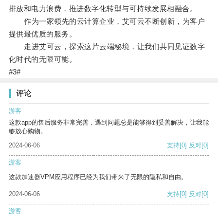
排放和电力浪费，推进数字化转型与可持续发展相融合。
作为一家领先的云计算企业，艾可云不断创新，为客户
提供最优质的服务。
走进艾可云，探索这片云端秘境，让我们共同见证数字
化时代的无限可能。
#3#
评论
游客
这款app的售后服务非常完善，遇到问题总是能够得到妥善解决，让我能
够放心购物。
2024-06-06
支持
[0]
反对
[0]
游客
这款加速器VPM应用程序已经为我们带来了无限的隐私和自由。
2024-06-06
支持
[0]
反对
[0]
游客