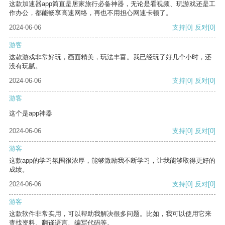
这款加速器app简直是居家旅行必备神器，无论是看视频、玩游戏还是工
作办公，都能畅享高速网络，再也不用担心网速卡顿了。
2024-06-06
支持
[0]
反对
[0]
游客
这款游戏非常好玩，画面精美，玩法丰富。我已经玩了好几个小时，还
没有玩腻。
2024-06-06
支持
[0]
反对
[0]
游客
这个是app神器
2024-06-06
支持
[0]
反对
[0]
游客
这款app的学习氛围很浓厚，能够激励我不断学习，让我能够取得更好的
成绩。
2024-06-06
支持
[0]
反对
[0]
游客
这款软件非常实用，可以帮助我解决很多问题。比如，我可以使用它来
查找资料、翻译语言、编写代码等。