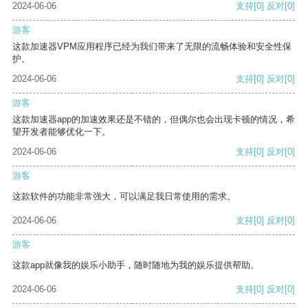
2024-06-06
支持
[0]
反对
[0]
游客
这款加速器VPM应用程序已经为我们带来了无限的流畅体验和安全性保
护。
2024-06-06
支持
[0]
反对
[0]
游客
这款加速器app的加速效果还是不错的，但偶尔也会出现卡顿的情况，希
望开发者能够优化一下。
2024-06-06
支持
[0]
反对
[0]
游客
这款软件的功能非常强大，可以满足我日常使用的需求。
2024-06-06
支持
[0]
反对
[0]
游客
这款app就像我的娱乐小助手，随时随地为我的娱乐提供帮助。
2024-06-06
支持
[0]
反对
[0]