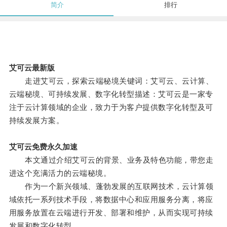
简介
排行
艾可云最新版
走进艾可云，探索云端秘境关键词：艾可云、云计算、
云端秘境、可持续发展、数字化转型描述：艾可云是一家专
注于云计算领域的企业，致力于为客户提供数字化转型及可
持续发展方案。
艾可云免费永久加速
本文通过介绍艾可云的背景、业务及特色功能，带您走
进这个充满活力的云端秘境。
作为一个新兴领域、蓬勃发展的互联网技术，云计算领
域依托一系列技术手段，将数据中心和应用服务分离，将应
用服务放置在云端进行开发、部署和维护，从而实现可持续
发展和数字化转型。