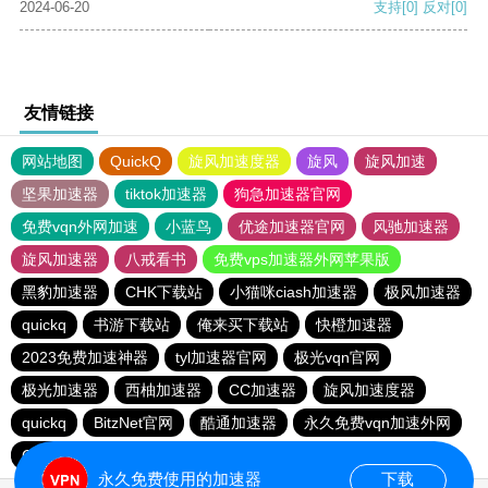
2024-06-20
支持
[0]
反对
[0]
友情链接
网站地图
QuickQ
旋风加速度器
旋风
旋风加速
坚果加速器
tiktok加速器
狗急加速器官网
免费vqn外网加速
小蓝鸟
优途加速器官网
风驰加速器
旋风加速器
八戒看书
免费vps加速器外网苹果版
黑豹加速器
CHK下载站
小猫咪ciash加速器
极风加速器
quickq
书游下载站
俺来买下载站
快橙加速器
2023免费加速神器
tyl加速器官网
极光vqn官网
极光加速器
西柚加速器
CC加速器
旋风加速度器
quickq
BitzNet官网
酷通加速器
永久免费vqn加速外网
CHK下载站
海鸥下载站
1元机场
永久免费使用的加速器
下载