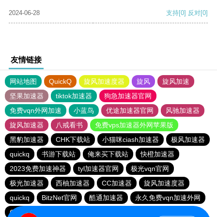
2024-06-28
支持
[0]
反对
[0]
友情链接
网站地图
QuickQ
旋风加速度器
旋风
旋风加速
坚果加速器
tiktok加速器
狗急加速器官网
免费vqn外网加速
小蓝鸟
优途加速器官网
风驰加速器
旋风加速器
八戒看书
免费vps加速器外网苹果版
黑豹加速器
CHK下载站
小猫咪ciash加速器
极风加速器
quickq
书游下载站
俺来买下载站
快橙加速器
2023免费加速神器
tyl加速器官网
极光vqn官网
极光加速器
西柚加速器
CC加速器
旋风加速度器
quickq
BitzNet官网
酷通加速器
永久免费vqn加速外网
CHK下载站
海鸥下载站
1元机场