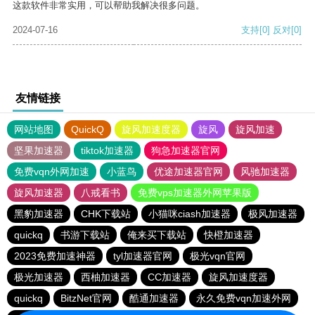
这款软件非常实用，可以帮助我解决很多问题。
2024-07-16
支持
[0]
反对
[0]
友情链接
网站地图
QuickQ
旋风加速度器
旋风
旋风加速
坚果加速器
tiktok加速器
狗急加速器官网
免费vqn外网加速
小蓝鸟
优途加速器官网
风驰加速器
旋风加速器
八戒看书
免费vps加速器外网苹果版
黑豹加速器
CHK下载站
小猫咪ciash加速器
极风加速器
quickq
书游下载站
俺来买下载站
快橙加速器
2023免费加速神器
tyl加速器官网
极光vqn官网
极光加速器
西柚加速器
CC加速器
旋风加速度器
quickq
BitzNet官网
酷通加速器
永久免费vqn加速外网