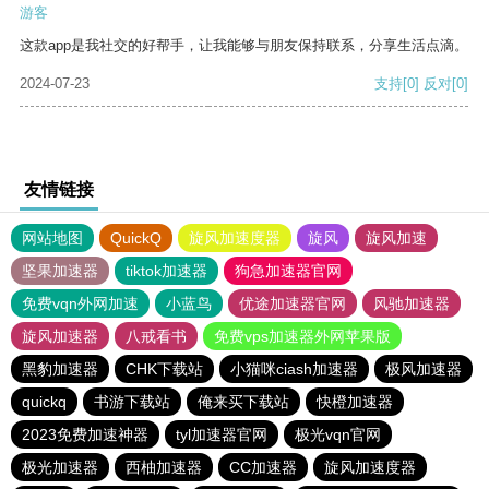
游客
这款app是我社交的好帮手，让我能够与朋友保持联系，分享生活点滴。
2024-07-23
支持
[0]
反对
[0]
友情链接
网站地图
QuickQ
旋风加速度器
旋风
旋风加速
坚果加速器
tiktok加速器
狗急加速器官网
免费vqn外网加速
小蓝鸟
优途加速器官网
风驰加速器
旋风加速器
八戒看书
免费vps加速器外网苹果版
黑豹加速器
CHK下载站
小猫咪ciash加速器
极风加速器
quickq
书游下载站
俺来买下载站
快橙加速器
2023免费加速神器
tyl加速器官网
极光vqn官网
极光加速器
西柚加速器
CC加速器
旋风加速度器