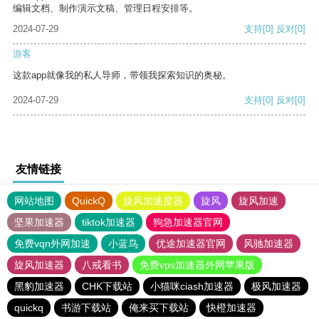
编辑文档、制作演示文稿、管理日程安排等。
2024-07-29
支持
[0]
反对
[0]
游客
这款app就像我的私人导师，带领我探索知识的奥秘。
2024-07-29
支持
[0]
反对
[0]
友情链接
网站地图
QuickQ
旋风加速度器
旋风
旋风加速
坚果加速器
tiktok加速器
狗急加速器官网
免费vqn外网加速
小蓝鸟
优途加速器官网
风驰加速器
旋风加速器
八戒看书
免费vps加速器外网苹果版
黑豹加速器
CHK下载站
小猫咪ciash加速器
极风加速器
quickq
书游下载站
俺来买下载站
快橙加速器