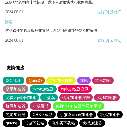
这款app的物流非常快捷，我下单后很快就能收到商品。
2024-08-01
支持
[0]
反对
[0]
游客
这款软件的售后服务非常好，遇到问题都能得到及时解决。
2024-08-01
支持
[0]
反对
[0]
友情链接
网站地图
QuickQ
旋风加速度器
旋风
旋风加速
坚果加速器
tiktok加速器
狗急加速器官网
免费vqn外网加速
小蓝鸟
优途加速器官网
风驰加速器
旋风加速器
八戒看书
免费vps加速器外网苹果版
黑豹加速器
CHK下载站
小猫咪ciash加速器
极风加速器
quickq
书游下载站
俺来买下载站
快橙加速器