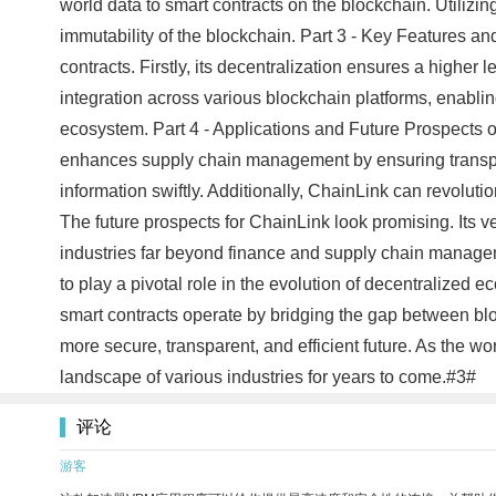
world data to smart contracts on the blockchain. Utilizi
immutability of the blockchain. Part 3 - Key Features a
contracts. Firstly, its decentralization ensures a higher 
integration across various blockchain platforms, enabling
ecosystem. Part 4 - Applications and Future Prospects 
enhances supply chain management by ensuring transpare
information swiftly. Additionally, ChainLink can revolut
The future prospects for ChainLink look promising. Its v
industries far beyond finance and supply chain manageme
to play a pivotal role in the evolution of decentralized
smart contracts operate by bridging the gap between blo
more secure, transparent, and efficient future. As the w
landscape of various industries for years to come.#3#
评论
游客