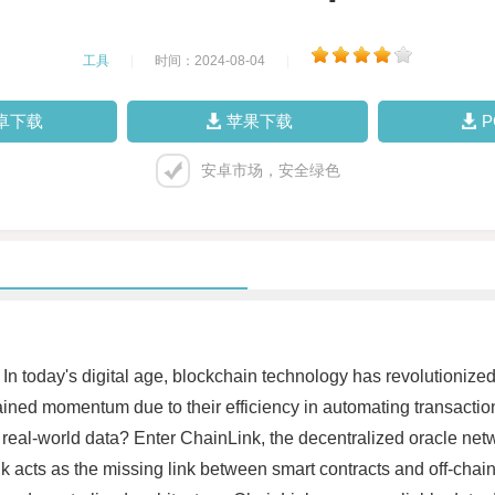
工具
|
时间：2024-08-04
|
卓下载
苹果下载
安卓市场，安全绿色
In today's digital age, blockchain technology has revolutionized 
gained momentum due to their efficiency in automating transacti
 real-world data? Enter ChainLink, the decentralized oracle netw
cts as the missing link between smart contracts and off-chain d