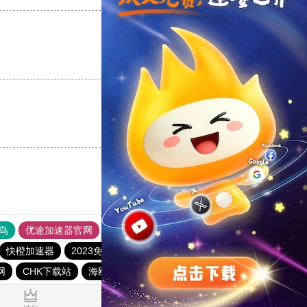
支持
[0]
反对
[0]
支持
[0]
反对
[0]
鸟
优途加速器官网
风驰加速器
旋风加速器
八戒看书
快橙加速器
2023免费加速神器
tyl加速器官网
网
CHK下载站
海鸥下载站
1元机场