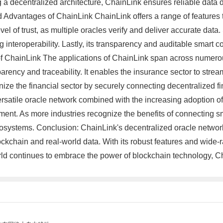
ng a decentralized architecture, ChainLink ensures reliable data
nd Advantages of ChainLink ChainLink offers a range of features 
level of trust, as multiple oracles verify and deliver accurate dat
 interoperability. Lastly, its transparency and auditable smart c
of ChainLink The applications of ChainLink span across numerous
ncy and traceability. It enables the insurance sector to strea
ionize the financial sector by securely connecting decentralized 
ersatile oracle network combined with the increasing adoption of
nt. As more industries recognize the benefits of connecting sma
 ecosystems. Conclusion: ChainLink's decentralized oracle netwo
ckchain and real-world data. With its robust features and wide-
orld continues to embrace the power of blockchain technology, C