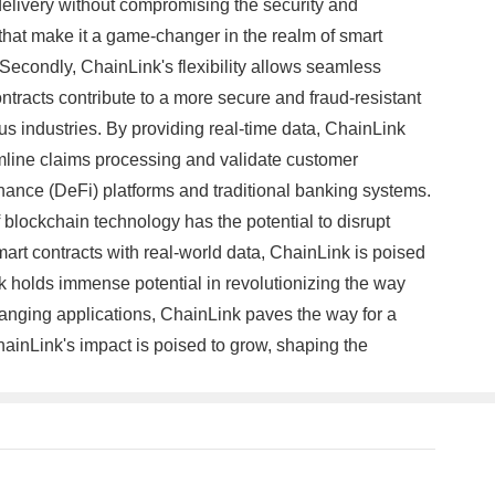
 delivery without compromising the security and
that make it a game-changer in the realm of smart
a. Secondly, ChainLink's flexibility allows seamless
ontracts contribute to a more secure and fraud-resistant
 industries. By providing real-time data, ChainLink
mline claims processing and validate customer
finance (DeFi) platforms and traditional banking systems.
 blockchain technology has the potential to disrupt
rt contracts with real-world data, ChainLink is poised
rk holds immense potential in revolutionizing the way
ranging applications, ChainLink paves the way for a
hainLink's impact is poised to grow, shaping the