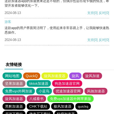
这款加速器app的加速效果还是不错的，但偶尔也会出现卡顿的情况，希
望开发者能够优化一下。
2024-08-13
支持
[0]
反对
[0]
游客
这款app的用户界面简洁明了，使用起来非常容易上手，让我能够快速熟
悉操作。
2024-08-13
支持
[0]
反对
[0]
友情链接
网站地图
QuickQ
旋风加速度器
旋风
旋风加速
坚果加速器
tiktok加速器
狗急加速器官网
免费vqn外网加速
小蓝鸟
优途加速器官网
风驰加速器
旋风加速器
八戒看书
免费vps加速器外网苹果版
黑豹加速器
CHK下载站
极风加速器
quickq