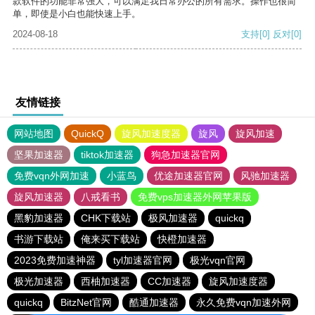
款软件的功能非常强大，可以满足我日常办公的所有需求。操作也很简
单，即使是小白也能快速上手。
2024-08-18
支持
[0]
反对
[0]
友情链接
网站地图
QuickQ
旋风加速度器
旋风
旋风加速
坚果加速器
tiktok加速器
狗急加速器官网
免费vqn外网加速
小蓝鸟
优途加速器官网
风驰加速器
旋风加速器
八戒看书
免费vps加速器外网苹果版
黑豹加速器
CHK下载站
极风加速器
quickq
书游下载站
俺来买下载站
快橙加速器
2023免费加速神器
tyl加速器官网
极光vqn官网
极光加速器
西柚加速器
CC加速器
旋风加速度器
quickq
BitzNet官网
酷通加速器
永久免费vqn加速外网