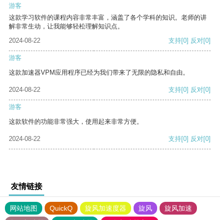
游客
这款学习软件的课程内容非常丰富，涵盖了各个学科的知识。老师的讲
解非常生动，让我能够轻松理解知识点。
2024-08-22
支持
[0]
反对
[0]
游客
这款加速器VPM应用程序已经为我们带来了无限的隐私和自由。
2024-08-22
支持
[0]
反对
[0]
游客
这款软件的功能非常强大，使用起来非常方便。
2024-08-22
支持
[0]
反对
[0]
友情链接
网站地图
QuickQ
旋风加速度器
旋风
旋风加速