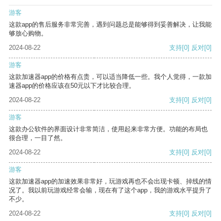
游客
这款app的售后服务非常完善，遇到问题总是能够得到妥善解决，让我能
够放心购物。
2024-08-22
支持
[0]
反对
[0]
游客
这款加速器app的价格有点贵，可以适当降低一些。我个人觉得，一款加
速器app的价格应该在50元以下才比较合理。
2024-08-22
支持
[0]
反对
[0]
游客
这款办公软件的界面设计非常简洁，使用起来非常方便。功能的布局也
很合理，一目了然。
2024-08-22
支持
[0]
反对
[0]
游客
这款加速器app的加速效果非常好，玩游戏再也不会出现卡顿、掉线的情
况了。我以前玩游戏经常会输，现在有了这个app，我的游戏水平提升了
不少。
2024-08-22
支持
[0]
反对
[0]