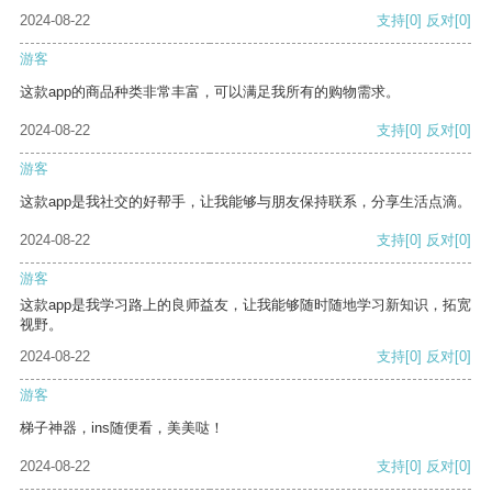
2024-08-22
支持
[0]
反对
[0]
游客
这款app的商品种类非常丰富，可以满足我所有的购物需求。
2024-08-22
支持
[0]
反对
[0]
游客
这款app是我社交的好帮手，让我能够与朋友保持联系，分享生活点滴。
2024-08-22
支持
[0]
反对
[0]
游客
这款app是我学习路上的良师益友，让我能够随时随地学习新知识，拓宽
视野。
2024-08-22
支持
[0]
反对
[0]
游客
梯子神器，ins随便看，美美哒！
2024-08-22
支持
[0]
反对
[0]