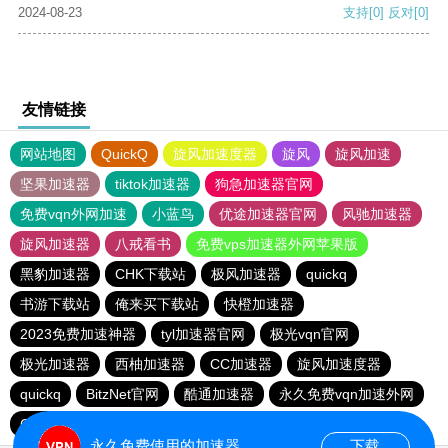
2024-08-23
支持
[0]
反对
[0]
友情链接
网站地图
QuickQ
旋风加速度器
旋风
旋风加速
坚果加速器
tiktok加速器
狗急加速器官网
免费vqn外网加速
小蓝鸟
优途加速器官网
风驰加速器
旋风加速器
八戒看书
免费vps加速器外网苹果版
黑豹加速器
CHK下载站
极风加速器
quickq
书游下载站
俺来买下载站
快橙加速器
2023免费加速神器
tyl加速器官网
极光vqn官网
极光加速器
西柚加速器
CC加速器
旋风加速度器
quickq
BitzNet官网
酷通加速器
永久免费vqn加速外网
CHK下载站
海鸥下载站
1元机场
永久免费使用的加速器
下载