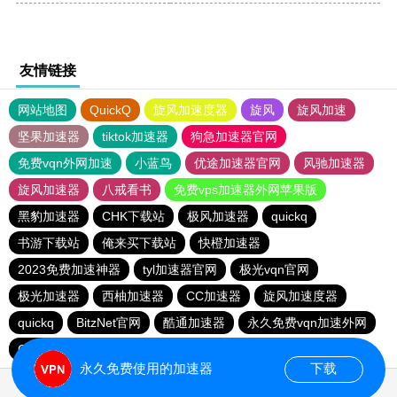
友情链接
网站地图
QuickQ
旋风加速度器
旋风
旋风加速
坚果加速器
tiktok加速器
狗急加速器官网
免费vqn外网加速
小蓝鸟
优途加速器官网
风驰加速器
旋风加速器
八戒看书
免费vps加速器外网苹果版
黑豹加速器
CHK下载站
极风加速器
quickq
书游下载站
俺来买下载站
快橙加速器
2023免费加速神器
tyl加速器官网
极光vqn官网
极光加速器
西柚加速器
CC加速器
旋风加速度器
quickq
BitzNet官网
酷通加速器
永久免费vqn加速外网
CHK下载站
海鸥下载站
1元机场
永久免费使用的加速器
下载