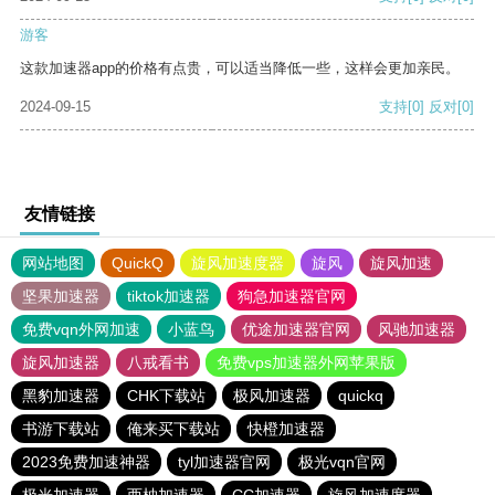
游客
这款加速器app的价格有点贵，可以适当降低一些，这样会更加亲民。
2024-09-15
支持
[0]
反对
[0]
友情链接
网站地图
QuickQ
旋风加速度器
旋风
旋风加速
坚果加速器
tiktok加速器
狗急加速器官网
免费vqn外网加速
小蓝鸟
优途加速器官网
风驰加速器
旋风加速器
八戒看书
免费vps加速器外网苹果版
黑豹加速器
CHK下载站
极风加速器
quickq
书游下载站
俺来买下载站
快橙加速器
2023免费加速神器
tyl加速器官网
极光vqn官网