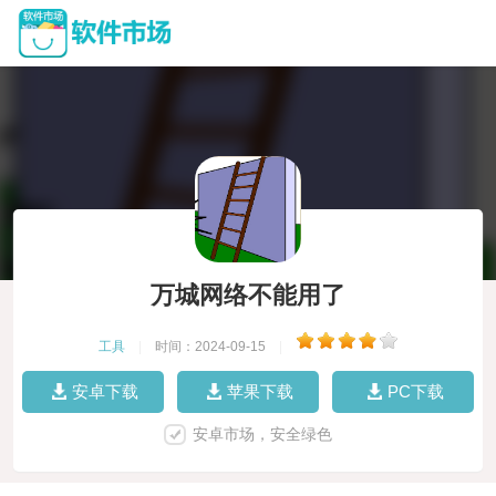
万城网络不能用了
工具
|
时间：2024-09-15
|
安卓下载
苹果下载
PC下载
安卓市场，安全绿色