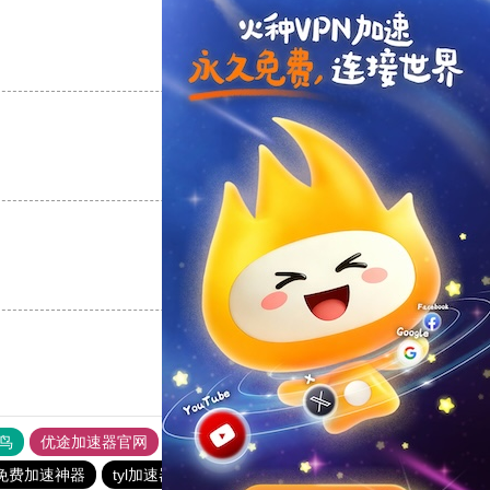
支持
[0]
反对
[0]
支持
[0]
反对
[0]
支持
[0]
反对
[0]
鸟
优途加速器官网
风驰加速器
旋风加速器
八戒看书
3免费加速神器
tyl加速器官网
极光vqn官网
极光加速器