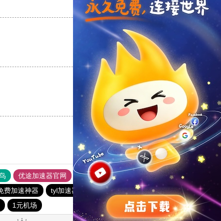
支持
[0]
反对
[0]
支持
[0]
反对
[0]
支持
[0]
反对
[0]
鸟
优途加速器官网
风驰加速器
旋风加速器
八戒看书
3免费加速神器
tyl加速器官网
极光vqn官网
极光加速器
1元机场