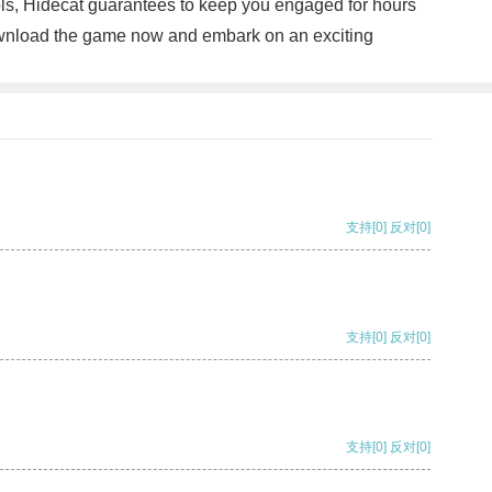
ols, Hidecat guarantees to keep you engaged for hours
. Download the game now and embark on an exciting
支持
[0]
反对
[0]
支持
[0]
反对
[0]
支持
[0]
反对
[0]