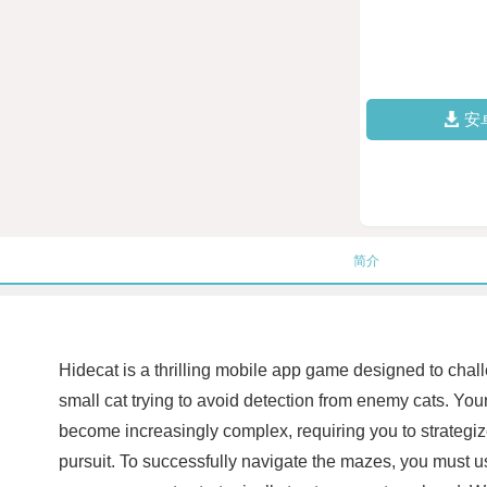
安
简介
Hidecat is a thrilling mobile app game designed to challe
small cat trying to avoid detection from enemy cats. You
become increasingly complex, requiring you to strategiz
pursuit. To successfully navigate the mazes, you must u