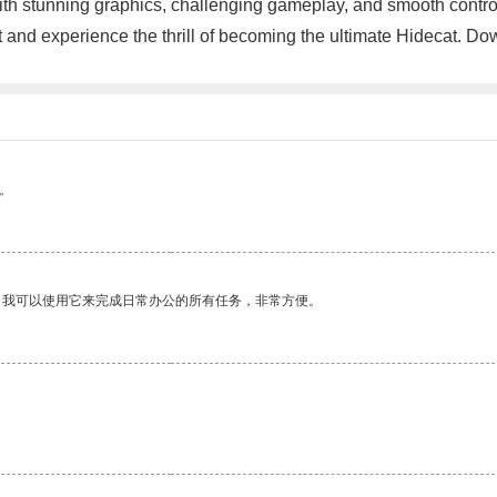
ith stunning graphics, challenging gameplay, and smooth contr
test and experience the thrill of becoming the ultimate Hidecat
。
。我可以使用它来完成日常办公的所有任务，非常方便。