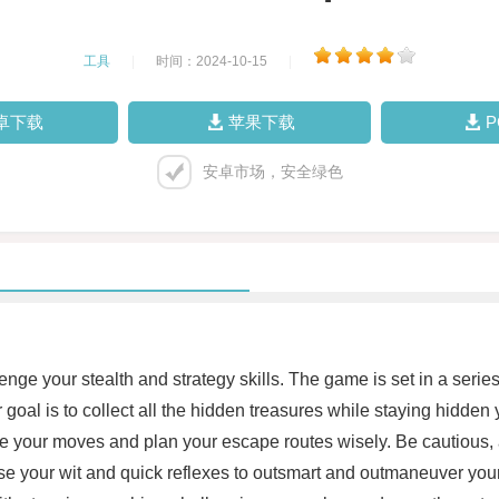
工具
|
时间：2024-10-15
|
卓下载
苹果下载
安卓市场，安全绿色
nge your stealth and strategy skills. The game is set in a series
r goal is to collect all the hidden treasures while staying hidde
e your moves and plan your escape routes wisely. Be cautious, a
se your wit and quick reflexes to outsmart and outmaneuver your