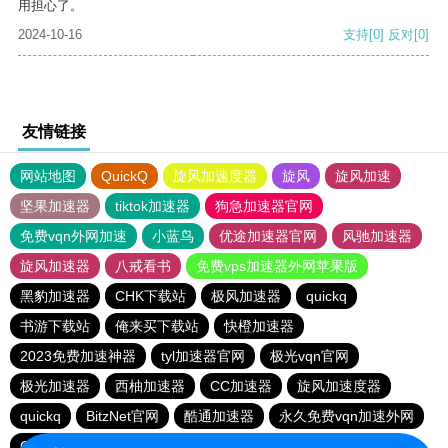
用担心了。
2024-10-16
支持
[0]
反对
[0]
友情链接
网站地图
QuickQ
旋风加速度器
旋风
旋风加速
坚果加速器
tiktok加速器
狗急加速器官网
免费vqn外网加速
小蓝鸟
优途加速器官网
风驰加速器
旋风加速器
八戒看书
免费vps加速器外网苹果版
黑豹加速器
CHK下载站
极风加速器
quickq
书游下载站
俺来买下载站
快橙加速器
2023免费加速神器
tyl加速器官网
极光vqn官网
极光加速器
西柚加速器
CC加速器
旋风加速度器
quickq
BitzNet官网
酷通加速器
永久免费vqn加速外网
CHK下载站
海鸥下载站
1元机场