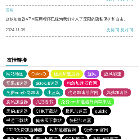
游客
这款加速器VPM应用程序已经为我们带来了无限的隐私保护和自由。
2024-11-09
支持
[0]
反对
[0]
友情链接
网站地图
QuickQ
旋风加速度器
旋风
旋风加速
坚果加速器
tiktok加速器
狗急加速器官网
免费vqn外网加速
小蓝鸟
优途加速器官网
风驰加速器
旋风加速器
八戒看书
免费vps加速器外网苹果版
黑豹加速器
CHK下载站
极风加速器
quickq
书游下载站
俺来买下载站
快橙加速器
2023免费加速神器
tyl加速器官网
极光vqn官网