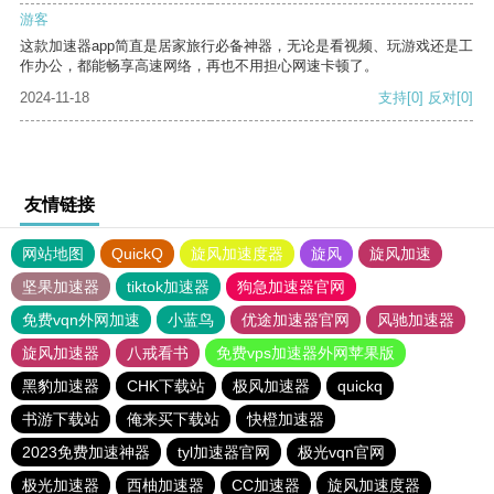
游客
这款加速器app简直是居家旅行必备神器，无论是看视频、玩游戏还是工
作办公，都能畅享高速网络，再也不用担心网速卡顿了。
2024-11-18
支持
[0]
反对
[0]
友情链接
网站地图
QuickQ
旋风加速度器
旋风
旋风加速
坚果加速器
tiktok加速器
狗急加速器官网
免费vqn外网加速
小蓝鸟
优途加速器官网
风驰加速器
旋风加速器
八戒看书
免费vps加速器外网苹果版
黑豹加速器
CHK下载站
极风加速器
quickq
书游下载站
俺来买下载站
快橙加速器
2023免费加速神器
tyl加速器官网
极光vqn官网
极光加速器
西柚加速器
CC加速器
旋风加速度器