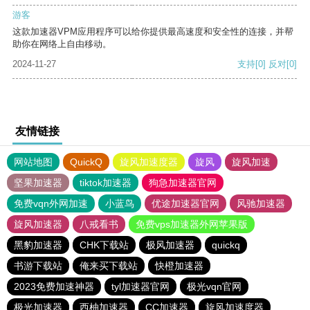
游客
这款加速器VPM应用程序可以给你提供最高速度和安全性的连接，并帮
助你在网络上自由移动。
2024-11-27
支持
[0]
反对
[0]
友情链接
网站地图
QuickQ
旋风加速度器
旋风
旋风加速
坚果加速器
tiktok加速器
狗急加速器官网
免费vqn外网加速
小蓝鸟
优途加速器官网
风驰加速器
旋风加速器
八戒看书
免费vps加速器外网苹果版
黑豹加速器
CHK下载站
极风加速器
quickq
书游下载站
俺来买下载站
快橙加速器
2023免费加速神器
tyl加速器官网
极光vqn官网
极光加速器
西柚加速器
CC加速器
旋风加速度器