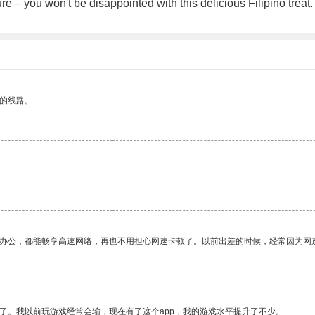
e – you won't be disappointed with this delicious Filipino treat.
区的线路。
作办公，都能畅享高速网络，再也不用担心网速卡顿了。以前出差的时候，经常因为网
了。我以前玩游戏经常会输，现在有了这个app，我的游戏水平提升了不少。