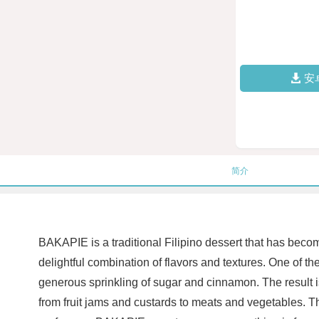
安
简介
BAKAPIE is a traditional Filipino dessert that has become
delightful combination of flavors and textures. One of t
generous sprinkling of sugar and cinnamon. The result i
from fruit jams and custards to meats and vegetables. Th