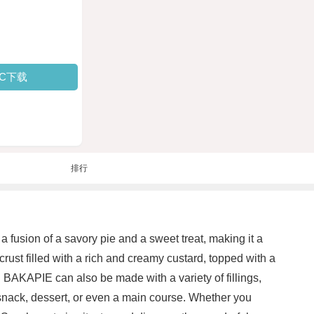
PC下载
排行
a fusion of a savory pie and a sweet treat, making it a
rust filled with a rich and creamy custard, topped with a
 BAKAPIE can also be made with a variety of fillings,
a snack, dessert, or even a main course. Whether you