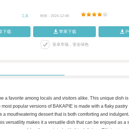
工具
|
时间：2024-12-06
|
卓下载
苹果下载
安卓市场，安全绿色
 a favorite among locals and visitors alike. This unique dish is 
he most popular versions of BAKAPIE is made with a flaky pastry c
s a mouthwatering dessert that is both comforting and indulgent.
is versatility makes it a versatile dish that can be enjoyed as 