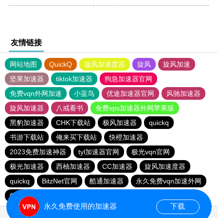
友情链接
网站地图
QuickQ
旋风加速度器
旋风
旋风加速
坚果加速器
tiktok加速器
狗急加速器官网
免费vqn外网加速
小蓝鸟
优途加速器官网
风驰加速器
旋风加速器
八戒看书
免费vps加速器外网苹果版
黑豹加速器
CHK下载站
极风加速器
quickq
书游下载站
俺来买下载站
快橙加速器
2023免费加速神器
tyl加速器官网
极光vqn官网
极光加速器
西柚加速器
CC加速器
旋风加速度器
quickq
BitzNet官网
酷通加速器
永久免费vqn加速外网
CHK下载站
海鸥下载站
1元机场
永久免费使用的加速器
下载