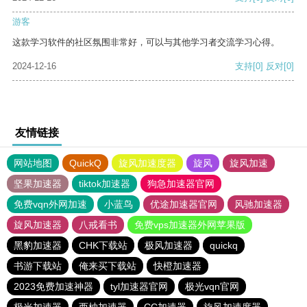
游客
这款学习软件的社区氛围非常好，可以与其他学习者交流学习心得。
2024-12-16
支持
[0]
反对
[0]
友情链接
网站地图
QuickQ
旋风加速度器
旋风
旋风加速
坚果加速器
tiktok加速器
狗急加速器官网
免费vqn外网加速
小蓝鸟
优途加速器官网
风驰加速器
旋风加速器
八戒看书
免费vps加速器外网苹果版
黑豹加速器
CHK下载站
极风加速器
quickq
书游下载站
俺来买下载站
快橙加速器
2023免费加速神器
tyl加速器官网
极光vqn官网