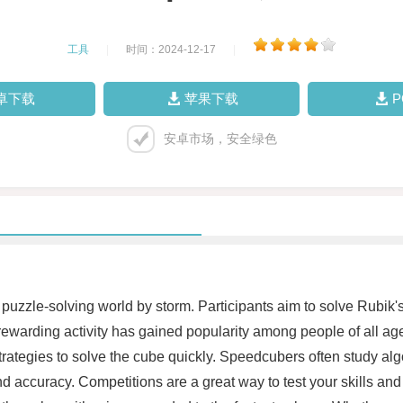
工具
|
时间：2024-12-17
|
卓下载
苹果下载
安卓市场，安全绿色
zzle-solving world by storm. Participants aim to solve Rubik's
rewarding activity has gained popularity among people of all ag
rategies to solve the cube quickly. Speedcubers often study algo
and accuracy. Competitions are a great way to test your skills an