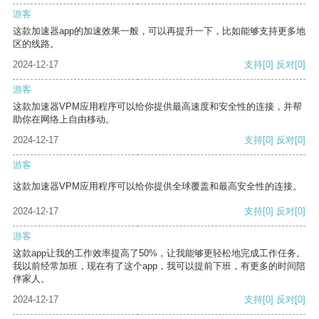
游客
这款加速器app的加速效果一般，可以再提升一下，比如能够支持更多地
区的线路。
2024-12-17
支持
[0]
反对
[0]
游客
这款加速器VPM应用程序可以给你提供最高速度和安全性的连接，并帮
助你在网络上自由移动。
2024-12-17
支持
[0]
反对
[0]
游客
这款加速器VPM应用程序可以给你提供全球覆盖和最高安全性的连接。
2024-12-17
支持
[0]
反对
[0]
游客
这款app让我的工作效率提高了50%，让我能够更轻松地完成工作任务。
我以前经常加班，现在有了这个app，我可以提前下班，有更多的时间陪
伴家人。
2024-12-17
支持
[0]
反对
[0]