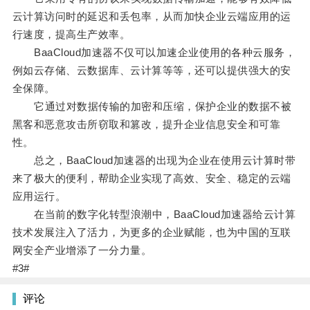
云计算访问时的延迟和丢包率，从而加快企业云端应用的运
行速度，提高生产效率。
BaaCloud加速器不仅可以加速企业使用的各种云服务，
例如云存储、云数据库、云计算等等，还可以提供强大的安
全保障。
它通过对数据传输的加密和压缩，保护企业的数据不被
黑客和恶意攻击所窃取和篡改，提升企业信息安全和可靠
性。
总之，BaaCloud加速器的出现为企业在使用云计算时带
来了极大的便利，帮助企业实现了高效、安全、稳定的云端
应用运行。
在当前的数字化转型浪潮中，BaaCloud加速器给云计算
技术发展注入了活力，为更多的企业赋能，也为中国的互联
网安全产业增添了一分力量。
#3#
评论