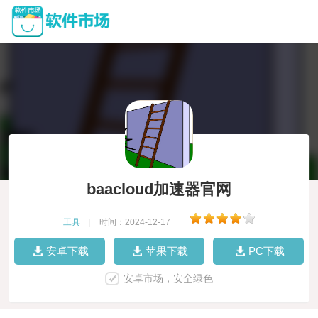
baacloud加速器官网
工具
|
时间：2024-12-17
|
安卓下载
苹果下载
PC下载
安卓市场，安全绿色