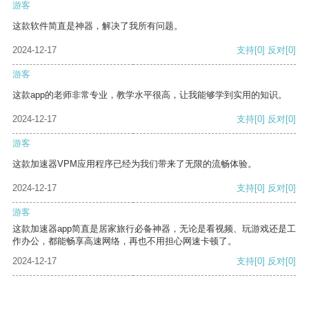
游客
这款软件简直是神器，解决了我所有问题。
2024-12-17
支持
[0]
反对
[0]
游客
这款app的老师非常专业，教学水平很高，让我能够学到实用的知识。
2024-12-17
支持
[0]
反对
[0]
游客
这款加速器VPM应用程序已经为我们带来了无限的流畅体验。
2024-12-17
支持
[0]
反对
[0]
游客
这款加速器app简直是居家旅行必备神器，无论是看视频、玩游戏还是工
作办公，都能畅享高速网络，再也不用担心网速卡顿了。
2024-12-17
支持
[0]
反对
[0]