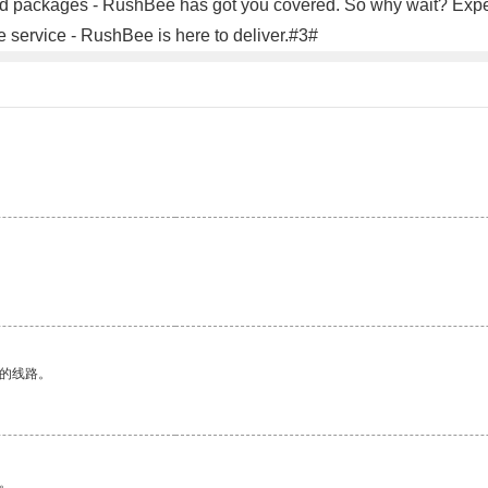
ged packages - RushBee has got you covered. So why wait? Expe
e service - RushBee is here to deliver.#3#
区的线路。
。