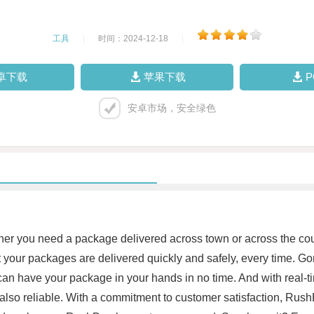
工具
|
时间：2024-12-18
|
卓下载
苹果下载
安卓市场，安全绿色
her you need a package delivered across town or across the co
your packages are delivered quickly and safely, every time. Gon
 can have your package in your hands in no time. And with real-
is also reliable. With a commitment to customer satisfaction, Rus