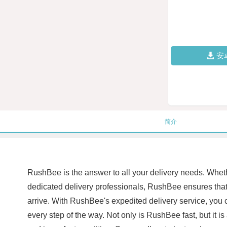
安
简介
RushBee is the answer to all your delivery needs. Whet
dedicated delivery professionals, RushBee ensures that 
arrive. With RushBee's expedited delivery service, you
every step of the way. Not only is RushBee fast, but it 