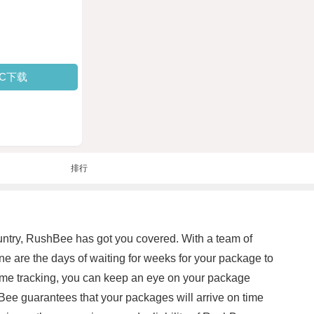
PC下载
排行
untry, RushBee has got you covered. With a team of
e are the days of waiting for weeks for your package to
time tracking, you can keep an eye on your package
hBee guarantees that your packages will arrive on time