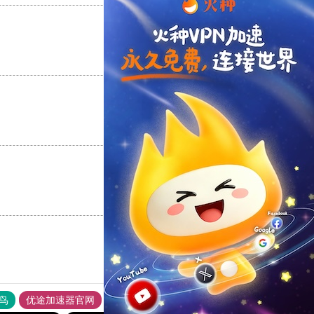
支持
[0]
反对
[0]
支持
[0]
反对
[0]
支持
[0]
反对
[0]
鸟
优途加速器官网
风驰加速器
旋风加速器
八戒看书