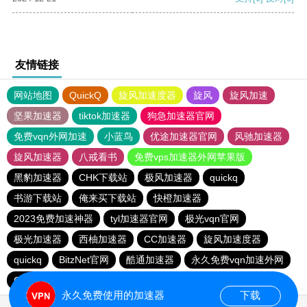
友情链接
网站地图
QuickQ
旋风加速度器
旋风
旋风加速
坚果加速器
tiktok加速器
狗急加速器官网
免费vqn外网加速
小蓝鸟
优途加速器官网
风驰加速器
旋风加速器
八戒看书
免费vps加速器外网苹果版
黑豹加速器
CHK下载站
极风加速器
quickq
书游下载站
俺来买下载站
快橙加速器
2023免费加速神器
tyl加速器官网
极光vqn官网
极光加速器
西柚加速器
CC加速器
旋风加速度器
quickq
BitzNet官网
酷通加速器
永久免费vqn加速外网
CHK下载站
海鸥下载站
1元机场
永久免费使用的加速器
下载