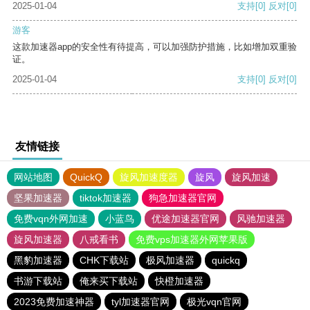
2025-01-04
支持
[0]
反对
[0]
游客
这款加速器app的安全性有待提高，可以加强防护措施，比如增加双重验
证。
2025-01-04
支持
[0]
反对
[0]
友情链接
网站地图
QuickQ
旋风加速度器
旋风
旋风加速
坚果加速器
tiktok加速器
狗急加速器官网
免费vqn外网加速
小蓝鸟
优途加速器官网
风驰加速器
旋风加速器
八戒看书
免费vps加速器外网苹果版
黑豹加速器
CHK下载站
极风加速器
quickq
书游下载站
俺来买下载站
快橙加速器
2023免费加速神器
tyl加速器官网
极光vqn官网