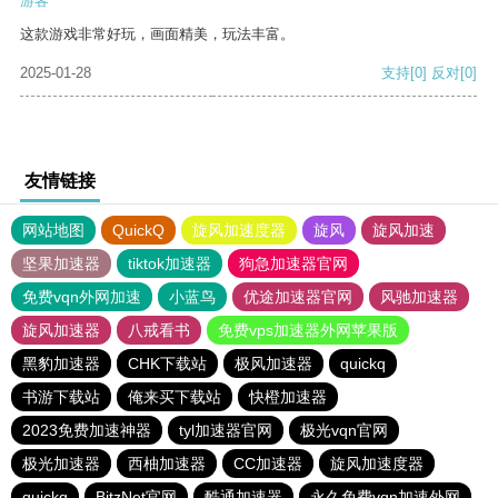
游客
这款游戏非常好玩，画面精美，玩法丰富。
2025-01-28
支持
[0]
反对
[0]
友情链接
网站地图
QuickQ
旋风加速度器
旋风
旋风加速
坚果加速器
tiktok加速器
狗急加速器官网
免费vqn外网加速
小蓝鸟
优途加速器官网
风驰加速器
旋风加速器
八戒看书
免费vps加速器外网苹果版
黑豹加速器
CHK下载站
极风加速器
quickq
书游下载站
俺来买下载站
快橙加速器
2023免费加速神器
tyl加速器官网
极光vqn官网
极光加速器
西柚加速器
CC加速器
旋风加速度器
quickq
BitzNet官网
酷通加速器
永久免费vqn加速外网