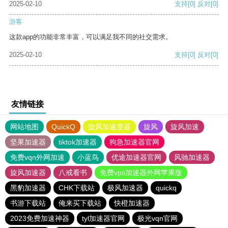
2025-02-10
支持
[0]
反对
[0]
游客
这款app的功能非常丰富，可以满足我不同的社交需求。
2025-02-10
支持
[0]
反对
[0]
友情链接
网站地图
QuickQ
旋风加速度器
旋风
旋风加速
坚果加速器
tiktok加速器
狗急加速器官网
免费vqn外网加速
小蓝鸟
优途加速器官网
风驰加速器
旋风加速器
八戒看书
免费vps加速器外网苹果版
黑豹加速器
CHK下载站
极风加速器
quickq
书游下载站
俺来买下载站
快橙加速器
2023免费加速神器
tyl加速器官网
极光vqn官网