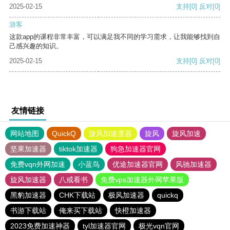
2025-02-15
支持
[0]
反对
[0]
游客
这款app的课程非常丰富，可以满足我不同的学习需求，让我能够找到自
己感兴趣的知识。
2025-02-15
支持
[0]
反对
[0]
友情链接
网站地图
QuickQ
旋风加速度器
旋风
旋风加速
坚果加速器
tiktok加速器
狗急加速器官网
免费vqn外网加速
小蓝鸟
优途加速器官网
风驰加速器
旋风加速器
八戒看书
免费vps加速器外网苹果版
黑豹加速器
CHK下载站
极风加速器
quickq
书游下载站
俺来买下载站
快橙加速器
2023免费加速神器
tyl加速器官网
极光vqn官网