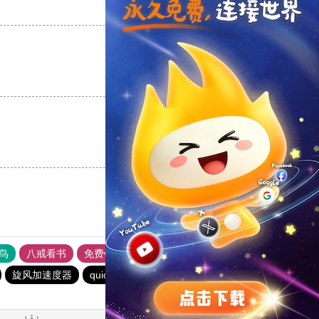
支持
[0]
反对
[0]
支持
[0]
反对
[0]
支持
[0]
反对
[0]
鸟
八戒看书
免费vps加速器外网苹果版
黑豹加速器
旋风加速度器
quickq
BitzNet官网
酷通加速器