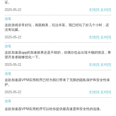
证。
2025-05-22
支持
[0]
反对
[0]
游客
这款游戏非常好玩，画面精美，玩法丰富。我已经玩了好几个小时，还
没有玩腻。
2025-05-22
支持
[0]
反对
[0]
游客
这款加速器app的加速效果还是不错的，但偶尔也会出现卡顿的情况，希
望开发者能够优化一下。
2025-05-22
支持
[0]
反对
[0]
游客
这款加速器VPM应用程序已经为我们带来了无限的隐私保护和安全性保
护。
2025-05-22
支持
[0]
反对
[0]
游客
这款加速器VPM应用程序可以给你提供最高速度和安全性的连接。