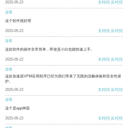
2025-05-22
支持
[0]
反对
[0]
游客
这个软件很好用
2025-05-22
支持
[0]
反对
[0]
游客
这款软件的操作非常简单，即使是小白也能快速上手。
2025-05-22
支持
[0]
反对
[0]
游客
这款加速器VPM应用程序已经为我们带来了无限的流畅体验和安全性保
护。
2025-05-22
支持
[0]
反对
[0]
游客
这个是app神器
2025-05-22
支持
[0]
反对
[0]