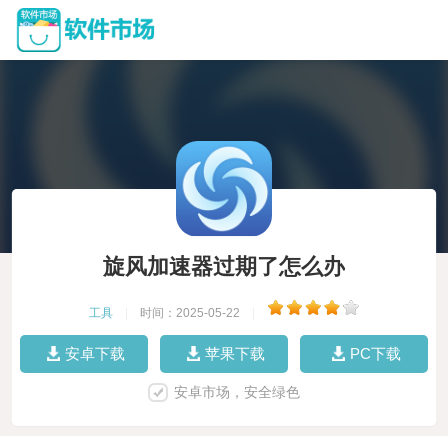
旋风加速器过期了怎么办
工具
|
时间：2025-05-22
|
安卓下载
苹果下载
PC下载
安卓市场，安全绿色