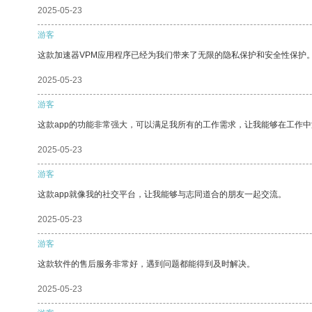
2025-05-23
游客
这款加速器VPM应用程序已经为我们带来了无限的隐私保护和安全性保护
2025-05-23
游客
这款app的功能非常强大，可以满足我所有的工作需求，让我能够在工作
2025-05-23
游客
这款app就像我的社交平台，让我能够与志同道合的朋友一起交流。
2025-05-23
游客
这款软件的售后服务非常好，遇到问题都能得到及时解决。
2025-05-23