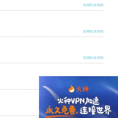
支持
[0]
反对
[0]
支持
[0]
反对
[0]
支持
[0]
反对
[0]
支持
[0]
反对
[0]
支持
[0]
反对
[0]