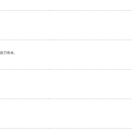
。
中游刃有余。