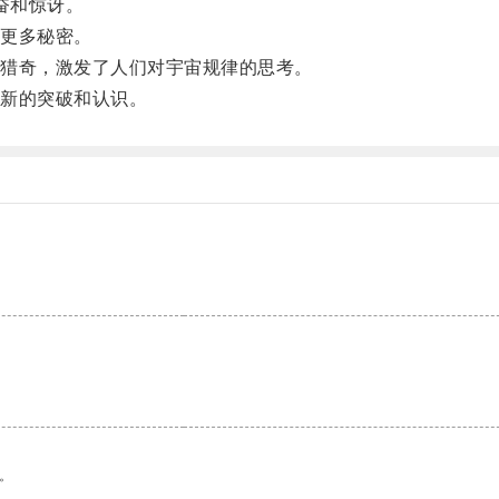
奋和惊讶。
更多秘密。
猎奇，激发了人们对宇宙规律的思考。
新的突破和认识。
。