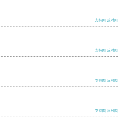
支持
[0]
反对
[0]
支持
[0]
反对
[0]
支持
[0]
反对
[0]
支持
[0]
反对
[0]