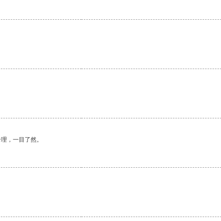
合理，一目了然。
。