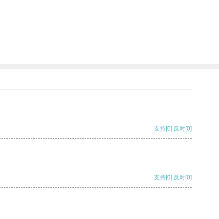
支持
[0]
反对
[0]
支持
[0]
反对
[0]