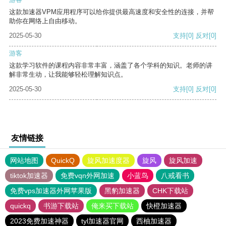
这款加速器VPM应用程序可以给你提供最高速度和安全性的连接，并帮
助你在网络上自由移动。
2025-05-30
支持
[0]
反对
[0]
游客
这款学习软件的课程内容非常丰富，涵盖了各个学科的知识。老师的讲
解非常生动，让我能够轻松理解知识点。
2025-05-30
支持
[0]
反对
[0]
友情链接
网站地图
QuickQ
旋风加速度器
旋风
旋风加速
tiktok加速器
免费vqn外网加速
小蓝鸟
八戒看书
免费vps加速器外网苹果版
黑豹加速器
CHK下载站
quickq
书游下载站
俺来买下载站
快橙加速器
2023免费加速神器
tyl加速器官网
西柚加速器