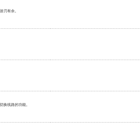
中游刃有余。
。
动切换线路的功能。