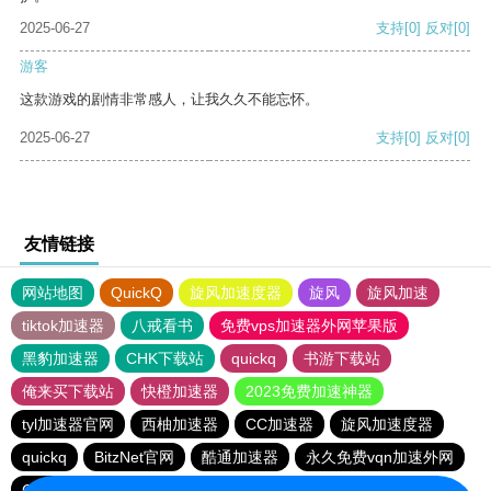
2025-06-27
支持
[0]
反对
[0]
游客
这款游戏的剧情非常感人，让我久久不能忘怀。
2025-06-27
支持
[0]
反对
[0]
友情链接
网站地图
QuickQ
旋风加速度器
旋风
旋风加速
tiktok加速器
八戒看书
免费vps加速器外网苹果版
黑豹加速器
CHK下载站
quickq
书游下载站
俺来买下载站
快橙加速器
2023免费加速神器
tyl加速器官网
西柚加速器
CC加速器
旋风加速度器
quickq
BitzNet官网
酷通加速器
永久免费vqn加速外网
CHK下载站
海鸥下载站